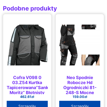
Podobne produkty
Cofra V098 0
Neo Spodnie
03.Z54 Kurtka
Robocze Hd
Tapicerowana”Sankt
Ogrodniczki 81-
Moritz” Błotnisty
248-S Mocne
462.61
zł
159.00
zł
Rozmiar 54
Szara/Czarna
Szczegóły
Szczegóły