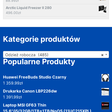
88.99
zł
Arctic Liquid Freezer II 280
496.00
zł
Kategorie produktów
Odzież robocza (485)
×
Popularne Produkty
Huawei FreeBuds Studio Czarny
1 359.99
zł
Drukarka Canon LBP226dw
1 391.99
zł
Laptop MSI GF63 Thin
15,6"/i5/32GB/1TB+1TB/NoOS (11UC215XPL)