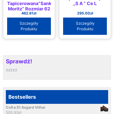
Tapicerowana”Sankt
„S A ” Ce L
Moritz” Rozmiar 62
462.61
zł
295.00
zł
Czarna/Antracyt
Szczegóły
Szczegóły
Produktu
Produktu
Sprawdź!
zzzzz
Bestsellers
Cofra S1 Asgard Vithar
505.93
zł