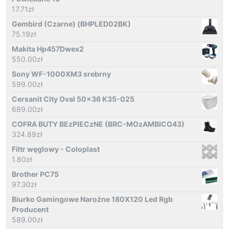
17.71
zł
Gembird (Czarne) (BHPLED02BK)
75.19
zł
Makita Hp457Dwex2
550.00
zł
Sony WF-1000XM3 srebrny
599.00
zł
Cersanit City Oval 50x36 K35-025
689.00
zł
COFRA BUTY BEzPIECzNE (BRC-MOzAMBICO43)
324.89
zł
Filtr węglowy - Coloplast
1.80
zł
Brother PC75
97.30
zł
Biurko Gamingowe Narożne 180X120 Led Rgb
Producent
589.00
zł