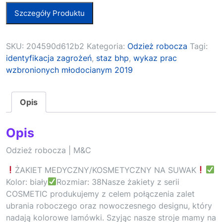
Szczegóły Produktu
SKU:
204590d612b2
Kategoria:
Odzież robocza
Tagi:
identyfikacja zagrożeń
,
staz bhp
,
wykaz prac
wzbronionych młodocianym 2019
Opis
Opis
Odzież robocza | M&C
ŻAKIET MEDYCZNY/KOSMETYCZNY NA SUWAK
Kolor: biały
Rozmiar: 38Nasze żakiety z serii
COSMETIC produkujemy z celem połączenia zalet
ubrania roboczego oraz nowoczesnego designu, który
nadają kolorowe lamówki. Szyjąc nasze stroje mamy na