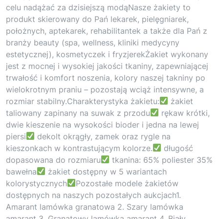
celu nadążać za dzisiejszą modąNasze żakiety to
produkt skierowany do Pań lekarek, pielęgniarek,
położnych, aptekarek, rehabilitantek a także dla Pań z
branży beauty (spa, wellness, kliniki medycyny
estetycznej), kosmetyczek i fryzjerekŻakiet wykonany
jest z mocnej i wysokiej jakości tkaniny, zapewniającej
trwałość i komfort noszenia, kolory naszej takniny po
wielokrotnym praniu – pozostają wciąż intensywne, a
rozmiar stabilny.Charakterystyka żakietu:
żakiet
taliowany zapinany na suwak z przodu
rękaw krótki,
dwie kieszenie na wysokości bioder i jedna na lewej
piersi
dekolt okrągły, zamek oraz rygle na
kieszonkach w kontrastującym kolorze.
długość
dopasowana do rozmiaru
tkanina: 65% poliester 35%
bawełna
żakiet dostępny w 5 wariantach
kolorystycznych
Pozostałe modele żakietów
dostępnych na naszych pozostałych aukcjach1.
Amarant lamówka granatowa 2. Szary lamówka
amarant 3. Granatowy lamówka amarant 4. Biały