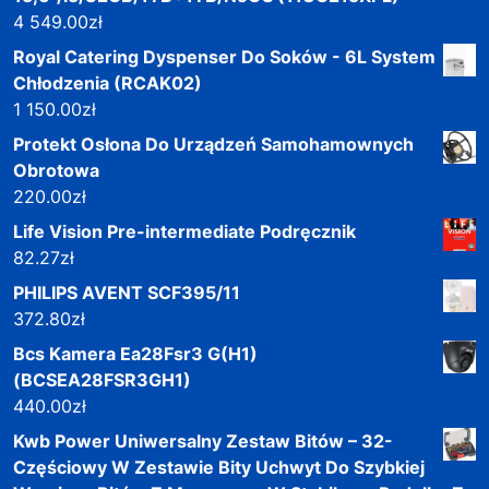
4 549.00
zł
Royal Catering Dyspenser Do Soków - 6L System
Chłodzenia (RCAK02)
1 150.00
zł
Protekt Osłona Do Urządzeń Samohamownych
Obrotowa
220.00
zł
Life Vision Pre-intermediate Podręcznik
82.27
zł
PHILIPS AVENT SCF395/11
372.80
zł
Bcs Kamera Ea28Fsr3 G(H1)
(BCSEA28FSR3GH1)
440.00
zł
Kwb Power Uniwersalny Zestaw Bitów – 32-
Częściowy W Zestawie Bity Uchwyt Do Szybkiej