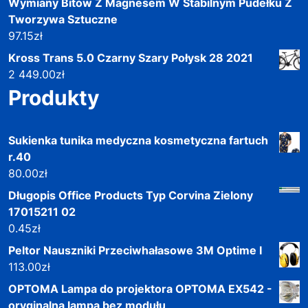
Wymiany Bitów Z Magnesem W Stabilnym Pudełku Z
Tworzywa Sztuczne
97.15
zł
Kross Trans 5.0 Czarny Szary Połysk 28 2021
2 449.00
zł
Produkty
Sukienka tunika medyczna kosmetyczna fartuch
r.40
80.00
zł
Długopis Office Products Typ Corvina Zielony
17015211 02
0.45
zł
Peltor Nauszniki Przeciwhałasowe 3M Optime I
113.00
zł
OPTOMA Lampa do projektora OPTOMA EX542 -
oryginalna lampa bez modułu