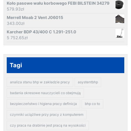
Koło pasowe wału korbowego FEBI BILSTEIN 34279
579.93
zł
Merrell Moab 2 Vent J06015
343.00
zł
Karcher BDP 43/400 C 1.291-251.0
5 752.65
zł
Tagi
analiza stanu bhp w zakładzie pracy
asystentbhp
badania okresowe nauczycieli co obejmują
bezpieczeństwo i higiena pracy definicja
bhp co to
czynniki uciążliwe przy pracy z komputerem
czy praca na drabinie jest pracą na wysokości