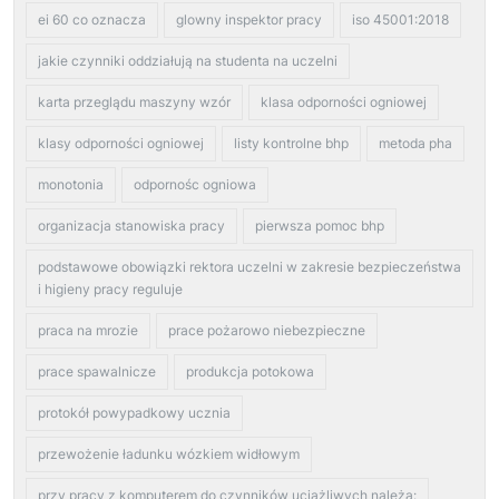
ei 60 co oznacza
glowny inspektor pracy
iso 45001:2018
jakie czynniki oddziałują na studenta na uczelni
karta przeglądu maszyny wzór
klasa odporności ogniowej
klasy odporności ogniowej
listy kontrolne bhp
metoda pha
monotonia
odpornośc ogniowa
organizacja stanowiska pracy
pierwsza pomoc bhp
podstawowe obowiązki rektora uczelni w zakresie bezpieczeństwa
i higieny pracy reguluje
praca na mrozie
prace pożarowo niebezpieczne
prace spawalnicze
produkcja potokowa
protokół powypadkowy ucznia
przewożenie ładunku wózkiem widłowym
przy pracy z komputerem do czynników uciążliwych należą: