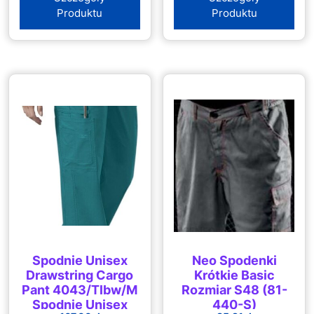
Produktu
Produktu
Spodnie Unisex
Neo Spodenki
Drawstring Cargo
Krótkie Basic
Pant 4043/Tlbw/M
Rozmiar S48 (81-
Spodnie Unisex
440-S)