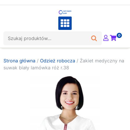
Skip
to
content
Szukaj:
0
Strona główna
/
Odzież robocza
/ Żakiet medyczny na
suwak biały lamówka róż r.38