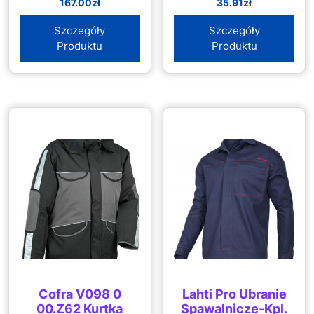
167.00
zł
35.91
zł
Drawstring Cargo
Pant
Szczegóły
Szczegóły
Produktu
Produktu
Cofra V098 0
Lahti Pro Ubranie
00.Z62 Kurtka
Spawalnicze-Kpl.