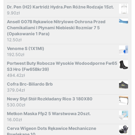
Dr. Pen (H2) Kartridż Hydra.Pen Różne Rodzaje 1Szt.
9.90
zł
Ansell G07B Rękawice Nitrylowe Ochrona Przed
Chemikaliami I Płynami Niebieski Rozmiar 7 5
(Opakowanie 1 Para)
12.50
zł
Venome S (1X1Ml)
192.50
zł
Portwest Buty Robocze Wysokie Wodoodporne Fw65
S3 Hro (Fw65Bkr39)
494.42
zł
Cofra Brc-Biliardo Brb
379.04
zł
Nowy Styl Stół Rozkładany Rico 3 180X80
530.00
zł
Metkon Maska Ffp2 5 Warstwowa 20szt.
16.00
zł
Cerva Wigeon Dots Rękawice Mechaniczne
Powlekane 10