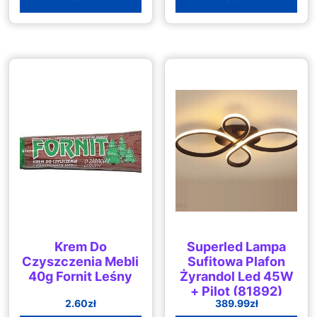
Krem Do
Superled Lampa
Czyszczenia Mebli
Sufitowa Plafon
40g Fornit Leśny
Żyrandol Led 45W
+ Pilot (81892)
2.60
zł
389.99
zł