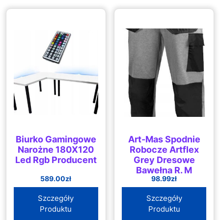
Biurko Gamingowe
Art-Mas Spodnie
Narożne 180X120
Robocze Artflex
Led Rgb Producent
Grey Dresowe
Bawełna R. M
589.00
zł
98.99
zł
Szczegóły
Szczegóły
Produktu
Produktu