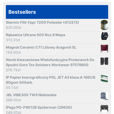
Bestsellers
Starmix Filtr Fppr 7200 Poliester (413372)
620.00
zł
Rękawice Ultrane 500 Roz.9 Mapa
312.31
zł
Magnat Ceramic C71 Liliowy Aragonit 5L
159.00
zł
Worki Kieszeniowe Wielofunkcyjne Protecwork Do
Spodni Gore Tex Snickers Workwear 97579800
276.75
zł
IP Papier kserograficzny POL JET A3 klasa A 166CIE
80gsm 500ark.
50.13
zł
JBL VIBE300 TWS Niebieskie
268.00
zł
iPega PG-P4012B Spiderman (26630)
249.00
zł