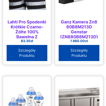
Lahti Pro Spodenki
Ganz Kamera Zn8
Krótkie Czarno-
80B8M213D
Żółte 100%
Genstar
Bawełna Z
(ZN880B8M213D)
83.35
zł
1 860.00
zł
Odblaskiem &Quot
S&Quot L4070501
Szczegóły
Szczegóły
Produktu
Produktu