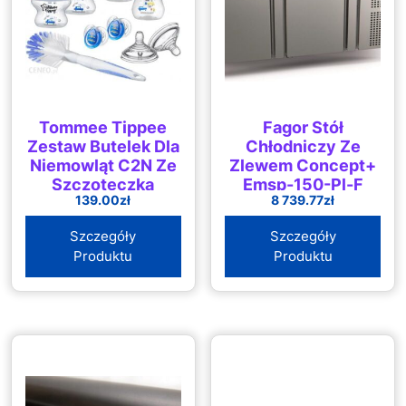
Tommee Tippee
Fagor Stół
Zestaw Butelek Dla
Chłodniczy Ze
Niemowląt C2N Ze
Zlewem Concept+
Szczoteczką
Emsp-150-Pl-F
139.00
zł
8 739.77
zł
Niebieski
Szczegóły
Szczegóły
Produktu
Produktu