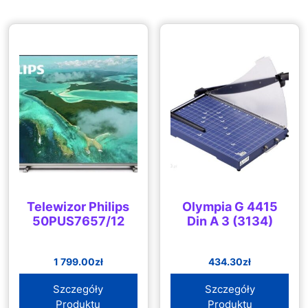
Telewizor Philips
Olympia G 4415
50PUS7657/12
Din A 3 (3134)
1 799.00
zł
434.30
zł
Szczegóły
Szczegóły
Produktu
Produktu