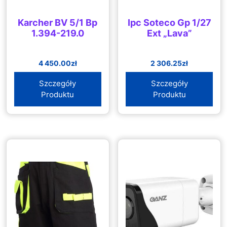
Karcher BV 5/1 Bp
Ipc Soteco Gp 1/27
1.394-219.0
Ext „Lava”
4 450.00
zł
2 306.25
zł
Szczegóły
Szczegóły
Produktu
Produktu