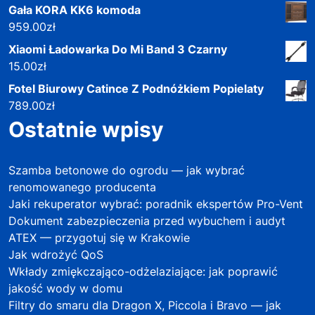
Gała KORA KK6 komoda
959.00
zł
Xiaomi Ładowarka Do Mi Band 3 Czarny
15.00
zł
Fotel Biurowy Catince Z Podnóżkiem Popielaty
789.00
zł
Ostatnie wpisy
Szamba betonowe do ogrodu — jak wybrać
renomowanego producenta
Jaki rekuperator wybrać: poradnik ekspertów Pro-Vent
Dokument zabezpieczenia przed wybuchem i audyt
ATEX — przygotuj się w Krakowie
Jak wdrożyć QoS
Wkłady zmiękczająco-odżelaziające: jak poprawić
jakość wody w domu
Filtry do smaru dla Dragon X, Piccola i Bravo — jak