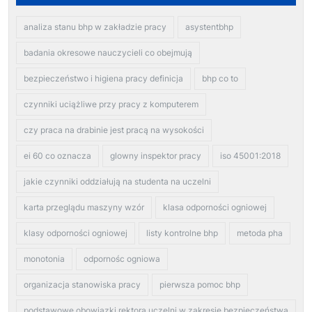
analiza stanu bhp w zakładzie pracy
asystentbhp
badania okresowe nauczycieli co obejmują
bezpieczeństwo i higiena pracy definicja
bhp co to
czynniki uciążliwe przy pracy z komputerem
czy praca na drabinie jest pracą na wysokości
ei 60 co oznacza
glowny inspektor pracy
iso 45001:2018
jakie czynniki oddziałują na studenta na uczelni
karta przeglądu maszyny wzór
klasa odporności ogniowej
klasy odporności ogniowej
listy kontrolne bhp
metoda pha
monotonia
odpornośc ogniowa
organizacja stanowiska pracy
pierwsza pomoc bhp
podstawowe obowiązki rektora uczelni w zakresie bezpieczeństwa