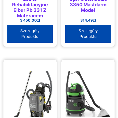
Rehabilitacyjne
3350 Mastdarm
Elbur Pb 331 Z
Model
Materacem
3 450.00
zł
314.49
zł
Gofrowym
Szczegóły
Szczegóły
Produktu
Produktu