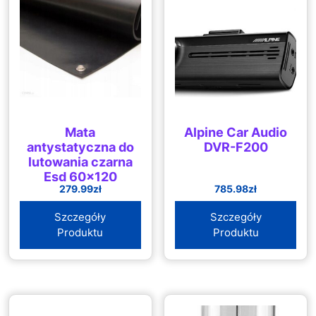
Mata
Alpine Car Audio
antystatyczna do
DVR-F200
lutowania czarna
Esd 60×120
279.99
zł
785.98
zł
Szczegóły
Szczegóły
Produktu
Produktu