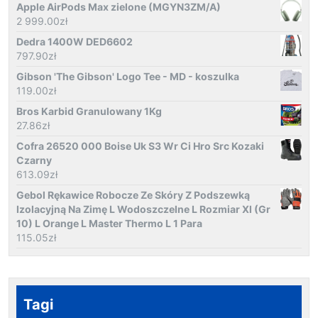
Apple AirPods Max zielone (MGYN3ZM/A)
2 999.00
zł
Dedra 1400W DED6602
797.90
zł
Gibson 'The Gibson' Logo Tee - MD - koszulka
119.00
zł
Bros Karbid Granulowany 1Kg
27.86
zł
Cofra 26520 000 Boise Uk S3 Wr Ci Hro Src Kozaki
Czarny
613.09
zł
Gebol Rękawice Robocze Ze Skóry Z Podszewką
Izolacyjną Na Zimę L Wodoszczelne L Rozmiar Xl (Gr
10) L Orange L Master Thermo L 1 Para
115.05
zł
Tagi