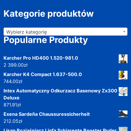
Kategorie produktów
Wybierz kategorię
Popularne Produkty
Karcher Pro HD400 1.520-981.0
2 399.00
zł
Karcher K4 Compact 1.637-500.0
744.00
zł
Intex Automatyczny Odkurzacz Basenowy Zx300
Deluxe
871.91
zł
Exena Sardeña Chaussuressicherheit
212.05
zł
Lisap Rozjaśniacz Linfa Schiarente Booster Puder