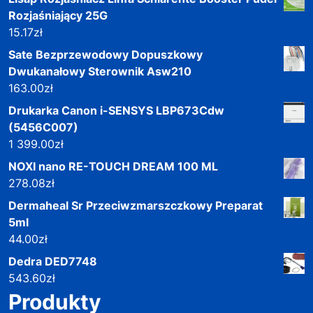
Rozjaśniający 25G
15.17
zł
Sate Bezprzewodowy Dopuszkowy
Dwukanałowy Sterownik Asw210
163.00
zł
Drukarka Canon i-SENSYS LBP673Cdw
(5456C007)
1 399.00
zł
NOXI nano RE-TOUCH DREAM 100 ML
278.08
zł
Dermaheal Sr Przeciwzmarszczkowy Preparat
5ml
44.00
zł
Dedra DED7748
543.60
zł
Produkty