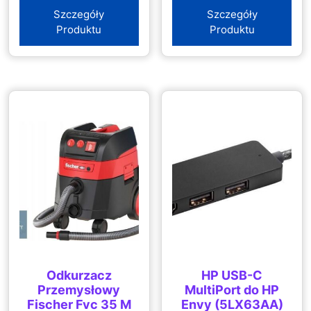
Szczegóły
Szczegóły
Produktu
Produktu
Odkurzacz
HP USB-C
Przemysłowy
MultiPort do HP
Fischer Fvc 35 M
Envy (5LX63AA)