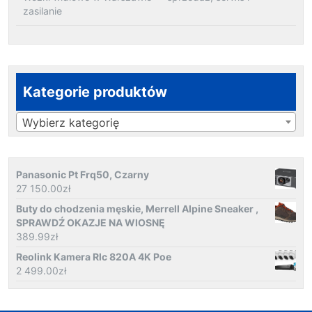
zasilanie
Kategorie produktów
Wybierz kategorię
Panasonic Pt Frq50, Czarny
27 150.00
zł
Buty do chodzenia męskie, Merrell Alpine Sneaker ,
SPRAWDŹ OKAZJE NA WIOSNĘ
389.99
zł
Reolink Kamera Rlc 820A 4K Poe
2 499.00
zł