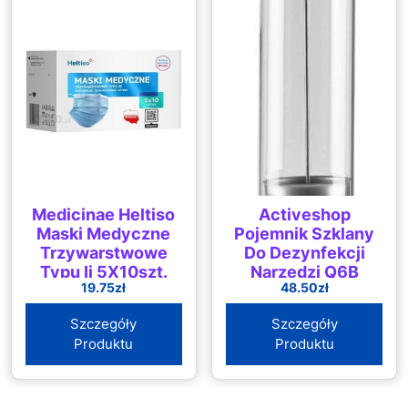
Medicinae Heltiso
Activeshop
Maski Medyczne
Pojemnik Szklany
Trzywarstwowe
Do Dezynfekcji
Typu Ii 5X10szt.
Narzędzi Q6B
19.75
zł
48.50
zł
1200Ml
Szczegóły
Szczegóły
Produktu
Produktu