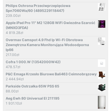
Philips Ochrona Przeciwprzepięciowa
Spn7060Wa/60 (4895229118447)
239.00
zł
Apple iPad Pro 11" M2 128GB WiFi Gwiezdna Szarość
(MNXD3FDA)
4 819.28
zł
Overmax Camspot 4.9 Fhd Ip Wi-Fi Obrotowa
Zewnętrzna Kamera Monitorująca Wodoodporna
Ip66
217.00
zł
Cofra 1 000.W (13542000W42)
478.57
zł
P&C Emaga Krzesło Biurowe Bali463 Ceimnobrązowy
2 444.94
zł
Parkside Ostrzałka 65W PSS 65
88.00
zł
Aeg Ewh 80 Universal El 211195
1 931.10
zł