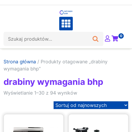
Skip
to
content
Szukaj:
0
Strona główna
/ Produkty otagowane „drabiny
wymagania bhp”
drabiny wymagania bhp
Sorted
Wyświetlanie 1–30 z 94 wyników
by
latest