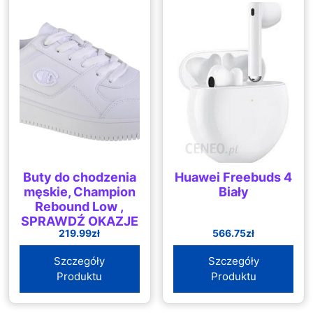
Buty do chodzenia
Huawei Freebuds 4
męskie, Champion
Biały
Rebound Low ,
SPRAWDŹ OKAZJE
219.99
zł
566.75
zł
NA WIOSNĘ
Szczegóły
Szczegóły
Produktu
Produktu