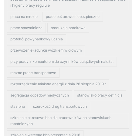
i higieny pracy reguluje
praca na mrozie
prace pożarowo niebezpieczne
prace spawalnicze
produkcja potokowa
protokół powypadkowy ucznia
przewożenie ładunku wózkiem widłowym
przy pracy z komputerem do czynników uciążliwych należą:
reczne prace transportowe
rozporządzenie ministra energii z dnia 28 sierpnia 2019 r
segregacja odpadów medycznych
stanowisko pracy definicja
staz bhp
szerokość dróg transportowych
szkolenie okresowe bhp dla pracowników na stanowiskach
robotniczych
szkolenie wstępne bhp prezentacja 2018