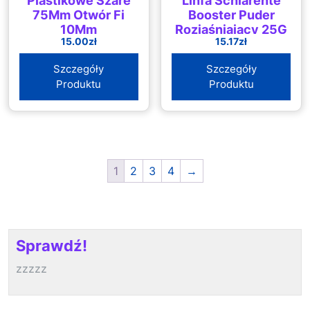
Plastikowe Szare
Linfa Schiarente
75Mm Otwór Fi
Booster Puder
10Mm
Rozjaśniający 25G
15.00
zł
15.17
zł
Szczegóły
Szczegóły
Produktu
Produktu
1
2
3
4
→
Sprawdź!
zzzzz