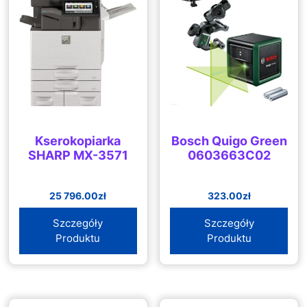
Kserokopiarka
Bosch Quigo Green
SHARP MX-3571
0603663C02
25 796.00
zł
323.00
zł
Szczegóły
Szczegóły
Produktu
Produktu