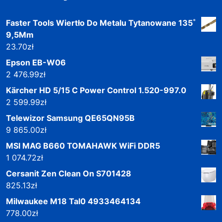
Faster Tools Wiertło Do Metalu Tytanowane 135˚
9,5Mm
23.70
zł
Epson EB-W06
2 476.99
zł
Kärcher HD 5/15 C Power Control 1.520-997.0
2 599.99
zł
Telewizor Samsung QE65QN95B
9 865.00
zł
MSI MAG B660 TOMAHAWK WiFi DDR5
1 074.72
zł
Cersanit Zen Clean On S701428
825.13
zł
Milwaukee M18 Tal0 4933464134
778.00
zł