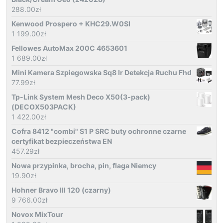
288.00
zł
Kenwood Prospero + KHC29.W0SI
1 199.00
zł
Fellowes AutoMax 200C 4653601
1 689.00
zł
Mini Kamera Szpiegowska Sq8 Ir Detekcja Ruchu Fhd
77.99
zł
Tp-Link System Mesh Deco X50(3-pack)
(DECOX503PACK)
1 422.00
zł
Cofra 8412 "combi" S1 P SRC buty ochronne czarne
certyfikat bezpieczeństwa EN
457.29
zł
Nowa przypinka, brocha, pin, flaga Niemcy
19.90
zł
Hohner Bravo III 120 (czarny)
9 766.00
zł
Novox MixTour