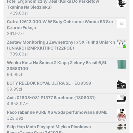
Fotel Ergonomiczny Deal (Kółka Do Parkietów
Tkanina Na Siedzisku)
1 429.00
zł
Cofra 12613 000.W W Buty Ochronne Wanda S3 Src
Czarne Fuksja
361.97
zł
Zestaw Monitoringu Zewnętrzny Ip 5X Fullhd Uniarch
(UNIARCH2MPXKITIPCT122POE)
1 789.00
zł
Wenko Kosz Na Śmieci Z Klapą Zielony Brasil 6,5L
23583100
99.99
zł
BUTY REEBOK ROYAL ULTRA SL - EG9399
99.99
zł
Axis 01808-031 P1377 Barebone (1808031)
4 658.97
zł
Paco rabanne PURE XS woda perfumowana 80ML
329.99
zł
Skip Hop Mata Playspot Miękka Piankowa
Black/Cream Geo (242028)