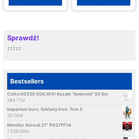
Sprawdź!
zzzzz
Bestsellers
Cofra 00330 006.W41 Kozaki "Asteroid" S5 Src
284.77
zł
Imperium burz. Szklany tron. Tom 5
30.00
zł
Monitor Asrock 27" PG27FF1A
1 029.00
zł