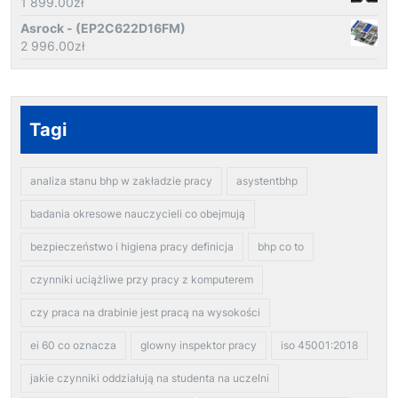
1 899.00
zł
Asrock - (EP2C622D16FM)
2 996.00
zł
Tagi
analiza stanu bhp w zakładzie pracy
asystentbhp
badania okresowe nauczycieli co obejmują
bezpieczeństwo i higiena pracy definicja
bhp co to
czynniki uciążliwe przy pracy z komputerem
czy praca na drabinie jest pracą na wysokości
ei 60 co oznacza
glowny inspektor pracy
iso 45001:2018
jakie czynniki oddziałują na studenta na uczelni