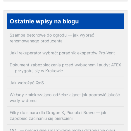
Ostatnie wpisy na blogu
Szamba betonowe do ogrodu — jak wybrać
renomowanego producenta
Jaki rekuperator wybrać: poradnik ekspertów Pro-Vent
Dokument zabezpieczenia przed wybuchem i audyt ATEX
— przygotuj się w Krakowie
Jak wdrożyć QoS
Wkłady zmiękczająco-odżelaziające: jak poprawić jakość
wody w domu
Filtry do smaru dla Dragon X, Piccola i Bravo — jak
zapobiec zacinaniu się pierścieni
MQL — precyzyjne smarowanie mgłą i dozowanie oleju