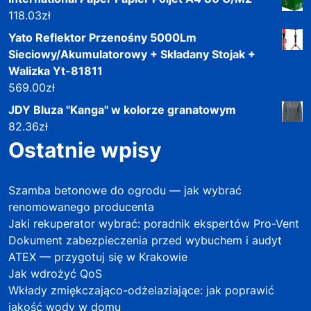
118.03
zł
Yato Reflektor Przenośny 5000Lm
Sieciowy/Akumulatorowy + Składany Stojak +
Walizka Yt-81811
569.00
zł
JDY Bluza "Kanga" w kolorze granatowym
82.36
zł
Ostatnie wpisy
Szamba betonowe do ogrodu — jak wybrać
renomowanego producenta
Jaki rekuperator wybrać: poradnik ekspertów Pro-Vent
Dokument zabezpieczenia przed wybuchem i audyt
ATEX — przygotuj się w Krakowie
Jak wdrożyć QoS
Wkłady zmiękczająco-odżelaziające: jak poprawić
jakość wody w domu