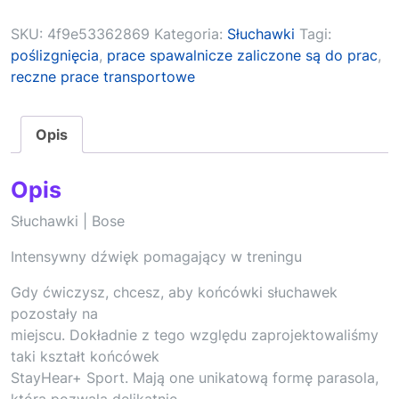
SKU:
4f9e53362869
Kategoria:
Słuchawki
Tagi:
poślizgnięcia
,
prace spawalnicze zaliczone są do prac
,
reczne prace transportowe
Opis
Opis
Słuchawki | Bose
Intensywny dźwięk pomagający w treningu
Gdy ćwiczysz, chcesz, aby końcówki słuchawek
pozostały na
miejscu. Dokładnie z tego względu zaprojektowaliśmy
taki kształt końcówek
StayHear+ Sport. Mają one unikatową formę parasola,
która pozwala delikatnie