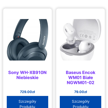
Sony WH-XB910N
Baseus Encok
Niebieskie
WM01 Białe
NGWM01-02
729.00
zł
79.00
zł
Szczegóły
Szczegóły
Produktu
Produktu