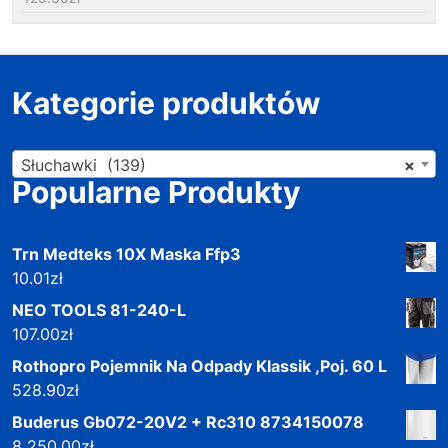
Kategorie produktów
Słuchawki (139)
×
Popularne Produkty
Trn Medteks 10X Maska Ffp3
10.01
zł
NEO TOOLS 81-240-L
107.00
zł
Rothopro Pojemnik Na Odpady Klassik ,Poj. 60 L
528.90
zł
Buderus Gb072-20V2 + Rc310 8734150078
8 250.00
zł