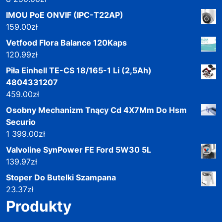
IMOU PoE ONVIF (IPC-T22AP)
159.00
zł
Vetfood Flora Balance 120Kaps
120.99
zł
Piła Einhell TE-CS 18/165-1 Li (2,5Ah)
4804331207
459.00
zł
Osobny Mechanizm Tnący Cd 4X7Mm Do Hsm
Securio
1 399.00
zł
Valvoline SynPower FE Ford 5W30 5L
139.97
zł
Stoper Do Butelki Szampana
23.37
zł
Produkty