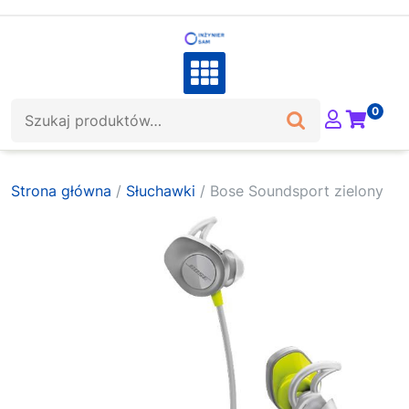
Skip
to
content
Szukaj:
0
Strona główna
/
Słuchawki
/ Bose Soundsport zielony