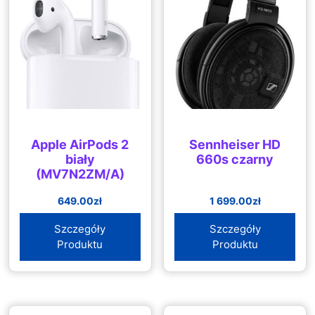
Apple AirPods 2
Sennheiser HD
biały
660s czarny
(MV7N2ZM/A)
649.00
zł
1 699.00
zł
Szczegóły
Szczegóły
Produktu
Produktu