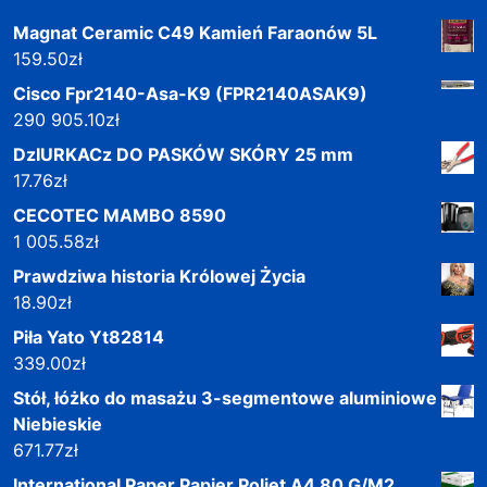
Magnat Ceramic C49 Kamień Faraonów 5L
159.50
zł
Cisco Fpr2140-Asa-K9 (FPR2140ASAK9)
290 905.10
zł
DzIURKACz DO PASKÓW SKÓRY 25 mm
17.76
zł
CECOTEC MAMBO 8590
1 005.58
zł
Prawdziwa historia Królowej Życia
18.90
zł
Piła Yato Yt82814
339.00
zł
Stół, łóżko do masażu 3-segmentowe aluminiowe
Niebieskie
671.77
zł
International Paper Papier Poljet A4 80 G/M2