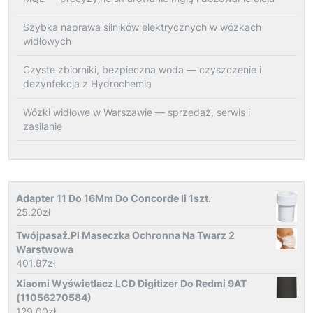
Szybka naprawa silników elektrycznych w wózkach
widłowych
Czyste zbiorniki, bezpieczna woda — czyszczenie i
dezynfekcja z Hydrochemią
Wózki widłowe w Warszawie — sprzedaż, serwis i
zasilanie
Adapter 11 Do 16Mm Do Concorde Ii 1szt.
25.20
zł
Twójpasaż.Pl Maseczka Ochronna Na Twarz 2
Warstwowa
401.87
zł
Xiaomi Wyświetlacz LCD Digitizer Do Redmi 9AT
(11056270584)
129.00
zł