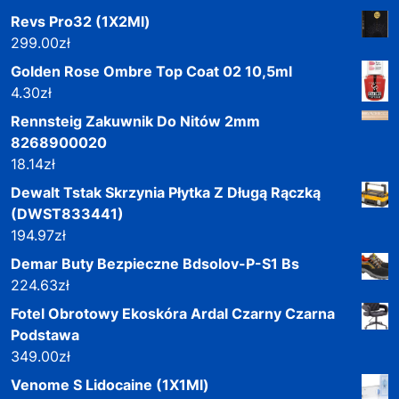
Revs Pro32 (1X2Ml)
299.00
zł
Golden Rose Ombre Top Coat 02 10,5ml
4.30
zł
Rennsteig Zakuwnik Do Nitów 2mm
8268900020
18.14
zł
Dewalt Tstak Skrzynia Płytka Z Długą Rączką
(DWST833441)
194.97
zł
Demar Buty Bezpieczne Bdsolov-P-S1 Bs
224.63
zł
Fotel Obrotowy Ekoskóra Ardal Czarny Czarna
Podstawa
349.00
zł
Venome S Lidocaine (1X1Ml)