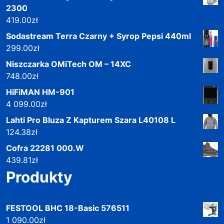
2300
419.00
zł
Sodastream Terra Czarny + Syrop Pepsi 440ml
299.00
zł
Niszczarka OMiTech OM – 14XC
748.00
zł
HiFiMAN HM-901
4 099.00
zł
Lahti Pro Bluza Z Kapturem Szara L40108 L
124.38
zł
Cofra 22281 000.W
439.81
zł
Produkty
FESTOOL BHC 18-Basic 576511
1 090.00
zł