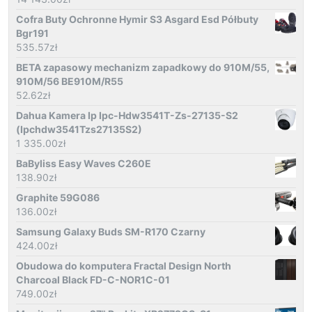
Cofra Buty Ochronne Hymir S3 Asgard Esd Półbuty
Bgr191
535.57
zł
BETA zapasowy mechanizm zapadkowy do 910M/55,
910M/56 BE910M/R55
52.62
zł
Dahua Kamera Ip Ipc-Hdw3541T-Zs-27135-S2
(Ipchdw3541Tzs27135S2)
1 335.00
zł
BaByliss Easy Waves C260E
138.90
zł
Graphite 59G086
136.00
zł
Samsung Galaxy Buds SM-R170 Czarny
424.00
zł
Obudowa do komputera Fractal Design North
Charcoal Black FD-C-NOR1C-01
749.00
zł