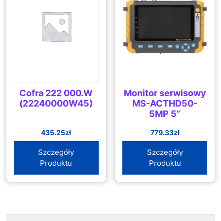
Cofra 222 000.W
Monitor serwisowy
(22240000W45)
MS-ACTHD50-
5MP 5”
435.25
zł
779.33
zł
Szczegóły
Szczegóły
Produktu
Produktu