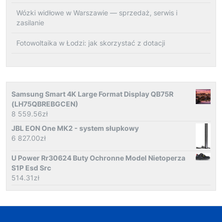
Wózki widłowe w Warszawie — sprzedaż, serwis i
zasilanie
Fotowoltaika w Łodzi: jak skorzystać z dotacji
Samsung Smart 4K Large Format Display QB75R
(LH75QBREBGCEN)
8 559.56
zł
JBL EON One MK2 - system słupkowy
6 827.00
zł
U Power Rr30624 Buty Ochronne Model Nietoperza
S1P Esd Src
514.31
zł