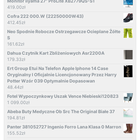
Monitor iiyama 27" ProLite XB2779QS-S1
419.00
zł
Cofra 222 000.W (22250000W43)
412.45
zł
Neo Spodnie Robocze Ostrzegawcze Ocieplane Żółte
S
161.62
zł
Dahua Czytnik Kart Zbliżeniowych Asr2200A
179.33
zł
Ert Group Etui Na Telefon Apple Iphone 14 Case
Oryginalny I Oficjalnie Licencjonowany Przez Harry
Potter Wzór 039 Optymalnie Dopasowan
48.44
zł
Fotel Wypoczynkowy Uszak Vence Niebieski120823
1 099.00
zł
Abeba Buty Medyczne Ob Src The Original Białe 37
194.81
zł
Panter 381052727 Ingenio Forro Lana Klasa 0 Marron
155.52
zł