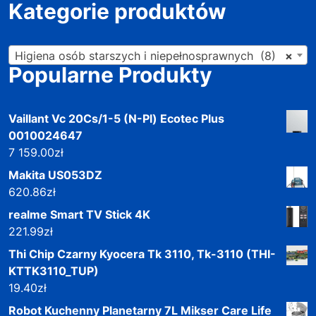
Kategorie produktów
Higiena osób starszych i niepełnosprawnych (8)
×
Popularne Produkty
Vaillant Vc 20Cs/1-5 (N-Pl) Ecotec Plus
0010024647
7 159.00
zł
Makita US053DZ
620.86
zł
realme Smart TV Stick 4K
221.99
zł
Thi Chip Czarny Kyocera Tk 3110, Tk-3110 (THI-
KTTK3110_TUP)
19.40
zł
Robot Kuchenny Planetarny 7L Mikser Care Life