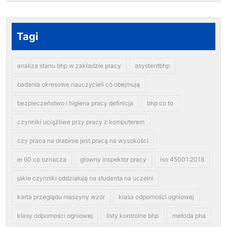
Tagi
analiza stanu bhp w zakładzie pracy
asystentbhp
badania okresowe nauczycieli co obejmują
bezpieczeństwo i higiena pracy definicja
bhp co to
czynniki uciążliwe przy pracy z komputerem
czy praca na drabinie jest pracą na wysokości
ei 60 co oznacza
glowny inspektor pracy
iso 45001:2018
jakie czynniki oddziałują na studenta na uczelni
karta przeglądu maszyny wzór
klasa odporności ogniowej
klasy odporności ogniowej
listy kontrolne bhp
metoda pha