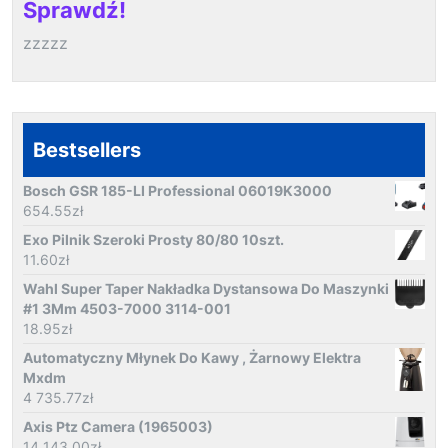
Sprawdź!
zzzzz
Bestsellers
Bosch GSR 185-LI Professional 06019K3000
654.55
zł
Exo Pilnik Szeroki Prosty 80/80 10szt.
11.60
zł
Wahl Super Taper Nakładka Dystansowa Do Maszynki
#1 3Mm 4503-7000 3114-001
18.95
zł
Automatyczny Młynek Do Kawy , Żarnowy Elektra
Mxdm
4 735.77
zł
Axis Ptz Camera (1965003)
14 143.00
zł