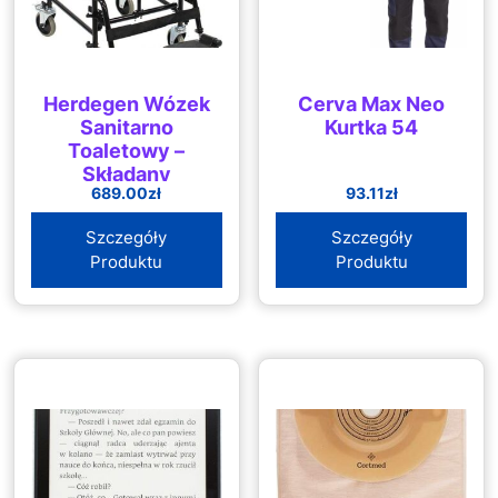
Herdegen Wózek
Cerva Max Neo
Sanitarno
Kurtka 54
Toaletowy –
Składany
689.00
zł
93.11
zł
Szczegóły
Szczegóły
Produktu
Produktu