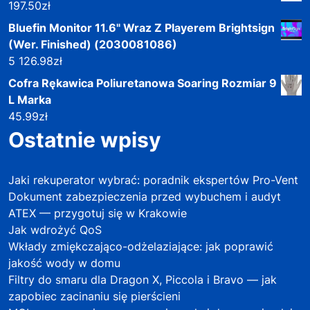
197.50
zł
Bluefin Monitor 11.6" Wraz Z Playerem Brightsign
(Wer. Finished) (2030081086)
5 126.98
zł
Cofra Rękawica Poliuretanowa Soaring Rozmiar 9
L Marka
45.99
zł
Ostatnie wpisy
Jaki rekuperator wybrać: poradnik ekspertów Pro-Vent
Dokument zabezpieczenia przed wybuchem i audyt
ATEX — przygotuj się w Krakowie
Jak wdrożyć QoS
Wkłady zmiękczająco-odżelaziające: jak poprawić
jakość wody w domu
Filtry do smaru dla Dragon X, Piccola i Bravo — jak
zapobiec zacinaniu się pierścieni