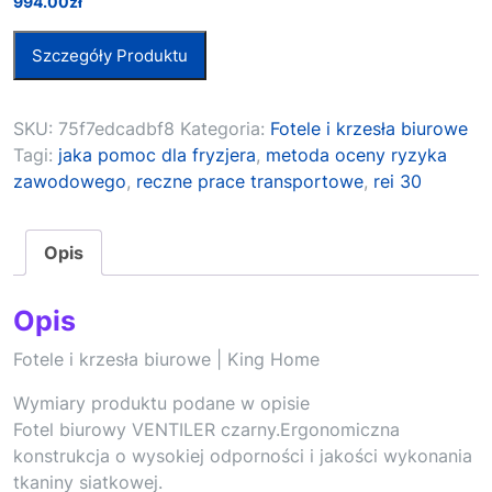
994.00
zł
Szczegóły Produktu
SKU:
75f7edcadbf8
Kategoria:
Fotele i krzesła biurowe
Tagi:
jaka pomoc dla fryzjera
,
metoda oceny ryzyka
zawodowego
,
reczne prace transportowe
,
rei 30
Opis
Opis
Fotele i krzesła biurowe | King Home
Wymiary produktu podane w opisie
Fotel biurowy VENTILER czarny.Ergonomiczna
konstrukcja o wysokiej odporności i jakości wykonania
tkaniny siatkowej.