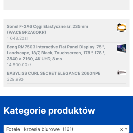
Sonel F-2A6 Cęgi Elastyczne śr. 235mm
(WACEGF2A6OKR)
1 648.20
zł
Benq RM7503 Interactive Flat Panel Display, 75 ",
Landscape, 18/7, Black, Touchscreen, 178 °, 178 °,
3840 x 2160, 4K UHD, 8 ms
14 800.00
zł
BABYLISS CURL SECRET ELEGANCE 2660NPE
329.99
zł
Kategorie produktów
Fotele i krzesła biurowe (161)
×