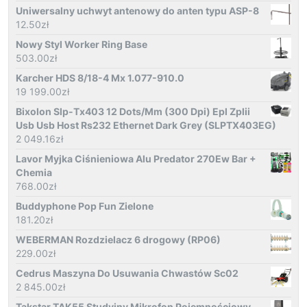
Uniwersalny uchwyt antenowy do anten typu ASP-8
12.50
zł
Nowy Styl Worker Ring Base
503.00
zł
Karcher HDS 8/18-4 Mx 1.077-910.0
19 199.00
zł
Bixolon Slp-Tx403 12 Dots/Mm (300 Dpi) Epl Zplii
Usb Usb Host Rs232 Ethernet Dark Grey (SLPTX403EG)
2 049.16
zł
Lavor Myjka Ciśnieniowa Alu Predator 270Ew Bar +
Chemia
768.00
zł
Buddyphone Pop Fun Zielone
181.20
zł
WEBERMAN Rozdzielacz 6 drogowy (RP06)
229.00
zł
Cedrus Maszyna Do Usuwania Chwastów Sc02
2 845.00
zł
Takstar TAK55 Studyjny Mikrofon Pojemnościowy