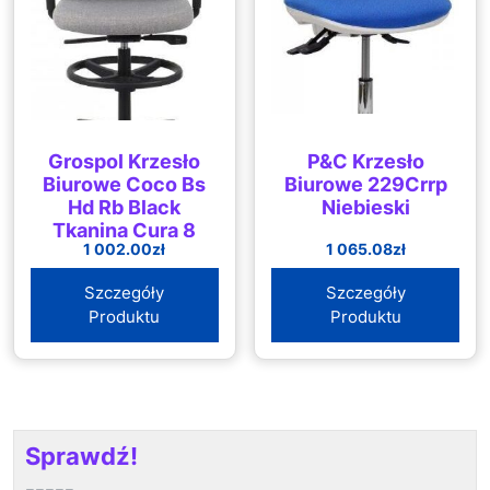
Grospol Krzesło
P&C Krzesło
Biurowe Coco Bs
Biurowe 229Crrp
Hd Rb Black
Niebieski
Tkanina Cura 8
1 002.00
zł
1 065.08
zł
Kolorów
Szczegóły
Szczegóły
Produktu
Produktu
Sprawdź!