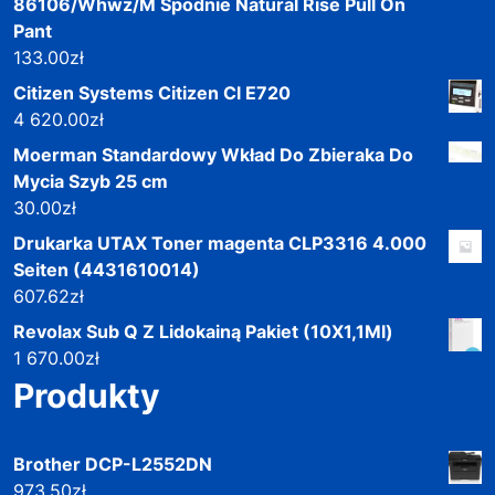
86106/Whwz/M Spodnie Natural Rise Pull On
Pant
133.00
zł
Citizen Systems Citizen Cl E720
4 620.00
zł
Moerman Standardowy Wkład Do Zbieraka Do
Mycia Szyb 25 cm
30.00
zł
Drukarka UTAX Toner magenta CLP3316 4.000
Seiten (4431610014)
607.62
zł
Revolax Sub Q Z Lidokainą Pakiet (10X1,1Ml)
1 670.00
zł
Produkty
Brother DCP-L2552DN
973.50
zł