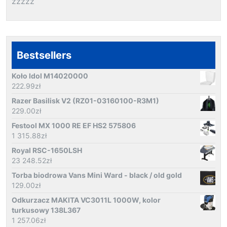
zzzzz
Bestsellers
Koło Idol M14020000
222.99
zł
Razer Basilisk V2 (RZ01-03160100-R3M1)
229.00
zł
Festool MX 1000 RE EF HS2 575806
1 315.88
zł
Royal RSC-1650LSH
23 248.52
zł
Torba biodrowa Vans Mini Ward - black / old gold
129.00
zł
Odkurzacz MAKITA VC3011L 1000W, kolor
turkusowy 138L367
1 257.06
zł