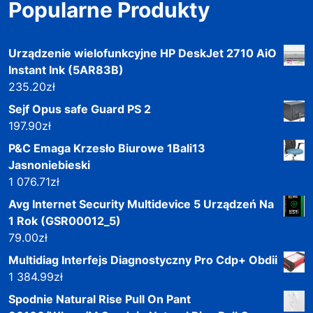
Popularne Produkty
Urządzenie wielofunkcyjne HP DeskJet 2710 AiO
Instant Ink (5AR83B)
235.20
zł
Sejf Opus safe Guard PS 2
197.90
zł
P&C Emaga Krzesło Biurowe 1Bali13
Jasnoniebieski
1 076.71
zł
Avg Internet Security Multidevice 5 Urządzeń Na
1 Rok (GSR00012_5)
79.00
zł
Multidiag Interfejs Diagnostyczny Pro Cdp+ Obdii
1 384.99
zł
Spodnie Natural Rise Pull On Pant