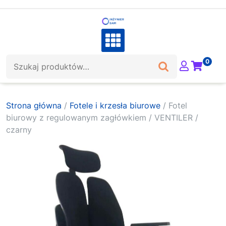
Skip
to
content
Szukaj:
0
Strona główna
/
Fotele i krzesła biurowe
/ Fotel
biurowy z regulowanym zagłówkiem / VENTILER /
czarny