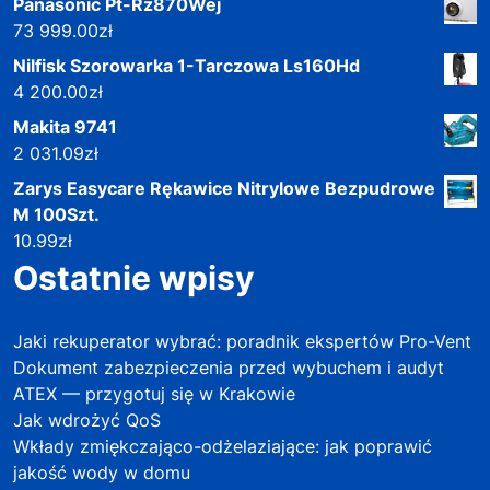
Panasonic Pt-Rz870Wej
73 999.00
zł
Nilfisk Szorowarka 1-Tarczowa Ls160Hd
4 200.00
zł
Makita 9741
2 031.09
zł
Zarys Easycare Rękawice Nitrylowe Bezpudrowe
M 100Szt.
10.99
zł
Ostatnie wpisy
Jaki rekuperator wybrać: poradnik ekspertów Pro-Vent
Dokument zabezpieczenia przed wybuchem i audyt
ATEX — przygotuj się w Krakowie
Jak wdrożyć QoS
Wkłady zmiękczająco-odżelaziające: jak poprawić
jakość wody w domu