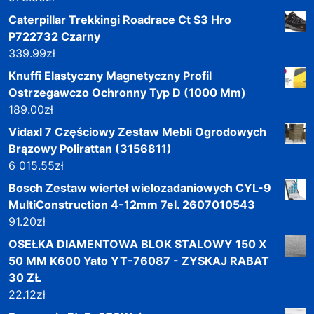
Caterpillar Trekkingi Roadrace Ct S3 Hro
P722732 Czarny
339.99
zł
Knuffi Elastyczny Magnetyczny Profil
Ostrzegawczo Ochronny Typ D (1000 Mm)
189.00
zł
Vidaxl 7 Częściowy Zestaw Mebli Ogrodowych
Brązowy Polirattan (3156811)
6 015.55
zł
Bosch Zestaw wierteł wielozadaniowych CYL-9
MultiConstruction 4-12mm 7el. 2607010543
91.20
zł
OSEŁKA DIAMENTOWA BLOK STALOWY 150 X
50 MM K600 Yato YT-76087 - ZYSKAJ RABAT
30 ZŁ
22.12
zł