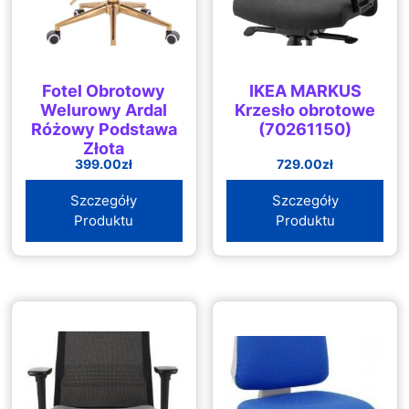
Fotel Obrotowy
IKEA MARKUS
Welurowy Ardal
Krzesło obrotowe
Różowy Podstawa
(70261150)
Złota
399.00
zł
729.00
zł
Szczegóły
Szczegóły
Produktu
Produktu