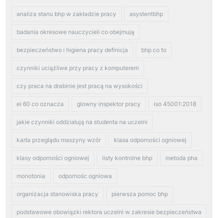
analiza stanu bhp w zakładzie pracy
asystentbhp
badania okresowe nauczycieli co obejmują
bezpieczeństwo i higiena pracy definicja
bhp co to
czynniki uciążliwe przy pracy z komputerem
czy praca na drabinie jest pracą na wysokości
ei 60 co oznacza
glowny inspektor pracy
iso 45001:2018
jakie czynniki oddziałują na studenta na uczelni
karta przeglądu maszyny wzór
klasa odporności ogniowej
klasy odporności ogniowej
listy kontrolne bhp
metoda pha
monotonia
odpornośc ogniowa
organizacja stanowiska pracy
pierwsza pomoc bhp
podstawowe obowiązki rektora uczelni w zakresie bezpieczeństwa