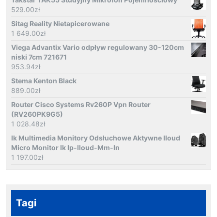
529.00
zł
Sitag Reality Nietapicerowane
1 649.00
zł
Viega Advantix Vario odpływ regulowany 30-120cm
niski 7cm 721671
953.94
zł
Stema Kenton Black
889.00
zł
Router Cisco Systems Rv260P Vpn Router
(RV260PK9G5)
1 028.48
zł
Ik Multimedia Monitory Odsłuchowe Aktywne Iloud
Micro Monitor Ik Ip-Iloud-Mm-In
1 197.00
zł
Tagi