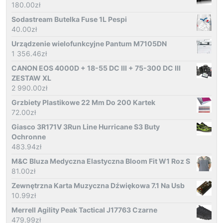
180.00
zł
Sodastream Butelka Fuse 1L Pespi
40.00
zł
Urządzenie wielofunkcyjne Pantum M7105DN
1 356.46
zł
CANON EOS 4000D + 18-55 DC III + 75-300 DC III
ZESTAW XL
2 990.00
zł
Grzbiety Plastikowe 22 Mm Do 200 Kartek
72.00
zł
Giasco 3R171V 3Run Line Hurricane S3 Buty
Ochronne
483.94
zł
M&C Bluza Medyczna Elastyczna Bloom Fit W1 Roz S
81.00
zł
Zewnętrzna Karta Muzyczna Dźwiękowa 7.1 Na Usb
10.99
zł
Merrell Agility Peak Tactical J17763 Czarne
479.99
zł