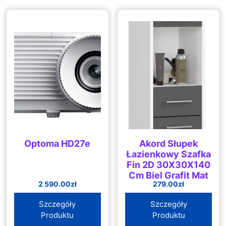
Optoma HD27e
Akord Słupek
Łazienkowy Szafka
Fin 2D 30X30X140
Cm Biel Grafit Mat
2 590.00
zł
279.00
zł
17947
Szczegóły
Szczegóły
Produktu
Produktu