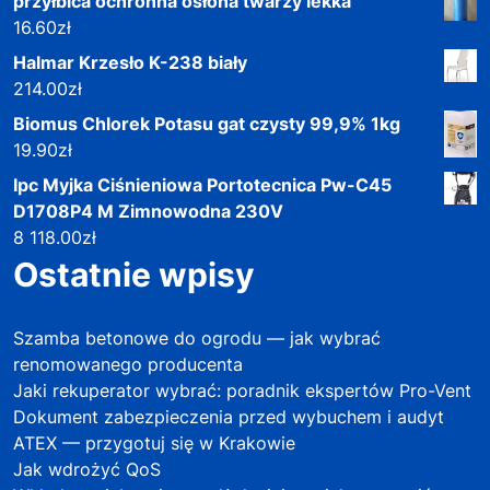
przyłbica ochronna osłona twarzy lekka
16.60
zł
Halmar Krzesło K-238 biały
214.00
zł
Biomus Chlorek Potasu gat czysty 99,9% 1kg
19.90
zł
Ipc Myjka Ciśnieniowa Portotecnica Pw-C45
D1708P4 M Zimnowodna 230V
8 118.00
zł
Ostatnie wpisy
Szamba betonowe do ogrodu — jak wybrać
renomowanego producenta
Jaki rekuperator wybrać: poradnik ekspertów Pro-Vent
Dokument zabezpieczenia przed wybuchem i audyt
ATEX — przygotuj się w Krakowie
Jak wdrożyć QoS