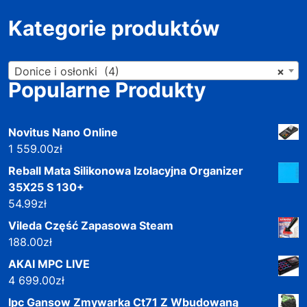
Kategorie produktów
Donice i osłonki (4)
×
Popularne Produkty
Novitus Nano Online
1 559.00
zł
Reball Mata Silikonowa Izolacyjna Organizer
35X25 S 130+
54.99
zł
Vileda Część Zapasowa Steam
188.00
zł
AKAI MPC LIVE
4 699.00
zł
Ipc Gansow Zmywarka Ct71 Z Wbudowaną