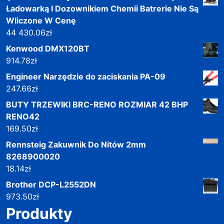
Ładowarką I Dozownikiem Chemii Batrerie Nie Są
Wliczone W Cenę
44 430.06
zł
Kenwood DMX120BT
914.78
zł
Engineer Narzędzie do zaciskania PA-09
247.66
zł
BUTY TRZEWIKI BRC-RENO ROZMIAR 42 BHP
RENO42
169.50
zł
Rennsteig Zakuwnik Do Nitów 2mm
8268900020
18.14
zł
Brother DCP-L2552DN
973.50
zł
Produkty