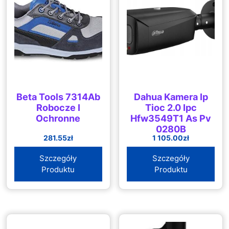
Beta Tools 7314Ab
Dahua Kamera Ip
Robocze I
Tioc 2.0 Ipc
Ochronne
Hfw3549T1 As Pv
0280B
281.55
zł
1 105.00
zł
(6923172580085)
Szczegóły
Szczegóły
Produktu
Produktu