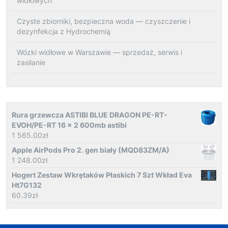
widłowych
Czyste zbiorniki, bezpieczna woda — czyszczenie i
dezynfekcja z Hydrochemią
Wózki widłowe w Warszawie — sprzedaż, serwis i
zasilanie
Rura grzewcza ASTIBI BLUE DRAGON PE-RT-
EVOH/PE-RT 16 x 2 600mb astibi
1 565.00
zł
Apple AirPods Pro 2. gen biały (MQD83ZM/A)
1 248.00
zł
Hogert Zestaw Wkrętaków Płaskich 7 Szt Wkład Eva
Ht7G132
60.39
zł