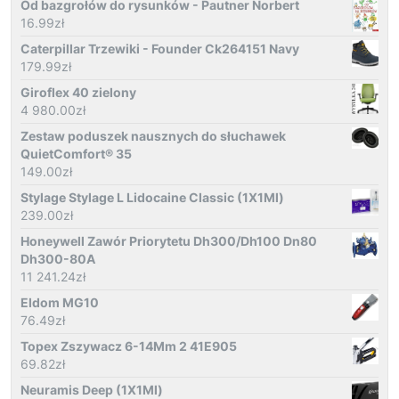
Od bazgrołów do rysunków - Pautner Norbert
16.99
zł
Caterpillar Trzewiki - Founder Ck264151 Navy
179.99
zł
Giroflex 40 zielony
4 980.00
zł
Zestaw poduszek nausznych do słuchawek
QuietComfort® 35
149.00
zł
Stylage Stylage L Lidocaine Classic (1X1Ml)
239.00
zł
Honeywell Zawór Priorytetu Dh300/Dh100 Dn80
Dh300-80A
11 241.24
zł
Eldom MG10
76.49
zł
Topex Zszywacz 6-14Mm 2 41E905
69.82
zł
Neuramis Deep (1X1Ml)