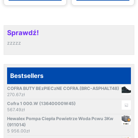
Sprawdź!
zzzzz
Bestsellers
COFRA BUTY BEzPIECzNE COFRA.(BRC-ASPHALT48)
270.67
zł
Cofra 1 000.W (13640000W45)
567.49
zł
Hewalex Pompa Ciepła Powietrze Woda Pcwu 3Kw
(911014)
5 956.00
zł