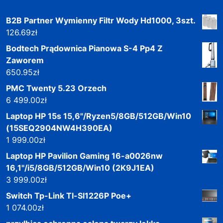
B2B Partner Wymienny Filtr Wody Hd1000, 3szt.
126.69
zł
Bodtech Prądownica Pianowa S-4 Pp4 Z
Zaworem
650.95
zł
PMC Twenty 5.23 Orzech
6 499.00
zł
Laptop HP 15s 15,6"/Ryzen5/8GB/512GB/Win10
(15SEQ2904NW4H390EA)
1 999.00
zł
Laptop HP Pavilion Gaming 16-a0026nw
16,1"/i5/8GB/512GB/Win10 (2K9J1EA)
3 999.00
zł
Switch Tp-Link Tl-Sl1226P Poe+
1 074.00
zł