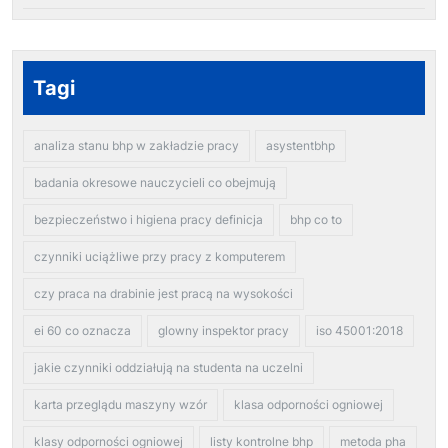
Tagi
analiza stanu bhp w zakładzie pracy
asystentbhp
badania okresowe nauczycieli co obejmują
bezpieczeństwo i higiena pracy definicja
bhp co to
czynniki uciążliwe przy pracy z komputerem
czy praca na drabinie jest pracą na wysokości
ei 60 co oznacza
glowny inspektor pracy
iso 45001:2018
jakie czynniki oddziałują na studenta na uczelni
karta przeglądu maszyny wzór
klasa odporności ogniowej
klasy odporności ogniowej
listy kontrolne bhp
metoda pha