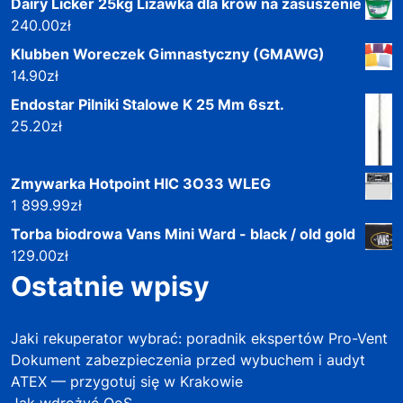
Dairy Licker 25kg Lizawka dla krów na zasuszenie
240.00
zł
Klubben Woreczek Gimnastyczny (GMAWG)
14.90
zł
Endostar Pilniki Stalowe K 25 Mm 6szt.
25.20
zł
Zmywarka Hotpoint HIC 3O33 WLEG
1 899.99
zł
Torba biodrowa Vans Mini Ward - black / old gold
129.00
zł
Ostatnie wpisy
Jaki rekuperator wybrać: poradnik ekspertów Pro-Vent
Dokument zabezpieczenia przed wybuchem i audyt
ATEX — przygotuj się w Krakowie
Jak wdrożyć QoS