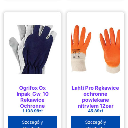
Ogrifox Ox
Lahti Pro Rękawice
Inpak_Gw_10
ochronne
Rekawice
powlekane
Ochronne
nitrylem 12par
1 108.98
zł
45.89
zł
Rekawice Robocze
rozmiar 9, LahtiPro
Granatowo Białe
– L220109W
Szczegóły
Szczegóły
Rozmiar 10 72 Pary