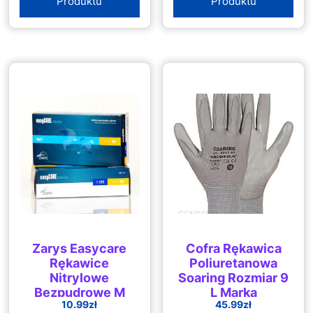
Produktu
Produktu
Zarys Easycare
Cofra Rękawica
Rękawice
Poliuretanowa
Nitrylowe
Soaring Rozmiar 9
Bezpudrowe M
L Marka
10.99
zł
45.99
zł
100Szt.