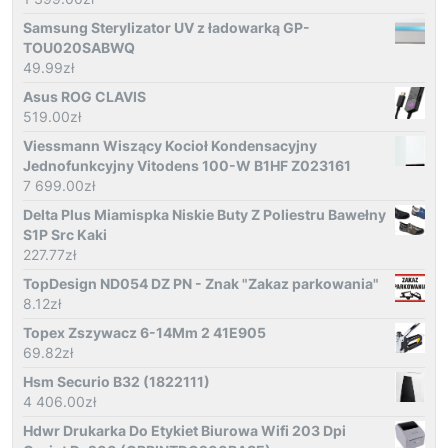
Samsung Sterylizator UV z ładowarką GP-
TOU020SABWQ
49.99
zł
Asus ROG CLAVIS
519.00
zł
Viessmann Wiszący Kocioł Kondensacyjny
Jednofunkcyjny Vitodens 100-W B1HF Z023161
7 699.00
zł
Delta Plus Miamispka Niskie Buty Z Poliestru Bawełny
S1P Src Kaki
227.77
zł
TopDesign ND054 DZ PN - Znak "Zakaz parkowania"
8.12
zł
Topex Zszywacz 6-14Mm 2 41E905
69.82
zł
Hsm Securio B32 (1822111)
4 406.00
zł
Hdwr Drukarka Do Etykiet Biurowa Wifi 203 Dpi