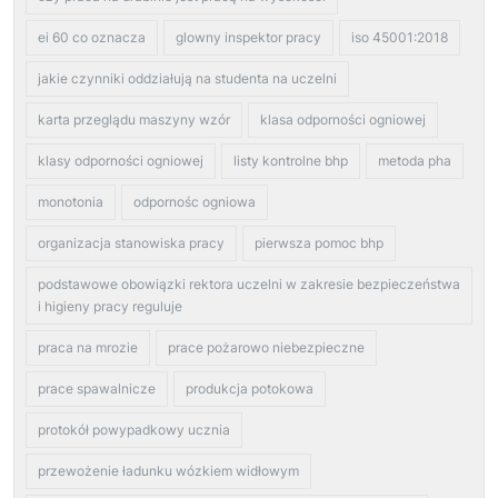
ei 60 co oznacza
glowny inspektor pracy
iso 45001:2018
jakie czynniki oddziałują na studenta na uczelni
karta przeglądu maszyny wzór
klasa odporności ogniowej
klasy odporności ogniowej
listy kontrolne bhp
metoda pha
monotonia
odpornośc ogniowa
organizacja stanowiska pracy
pierwsza pomoc bhp
podstawowe obowiązki rektora uczelni w zakresie bezpieczeństwa
i higieny pracy reguluje
praca na mrozie
prace pożarowo niebezpieczne
prace spawalnicze
produkcja potokowa
protokół powypadkowy ucznia
przewożenie ładunku wózkiem widłowym