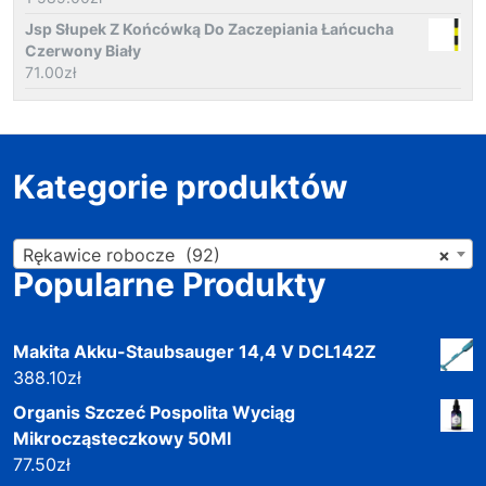
Jsp Słupek Z Końcówką Do Zaczepiania Łańcucha
Czerwony Biały
71.00
zł
Kategorie produktów
Rękawice robocze (92)
×
Popularne Produkty
Makita Akku-Staubsauger 14,4 V DCL142Z
388.10
zł
Organis Szczeć Pospolita Wyciąg
Mikrocząsteczkowy 50Ml
77.50
zł