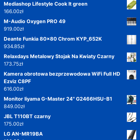
Mediashop Lifestyle Cook It green
166.00
zł
M-Audio Oxygen PRO 49
919.00
zł
Deante Funkia 80x80 Chrom KYP_652K
934.85
zł
Relaxdays Metalowy Stojak Na Kwiaty Czarny
173.75
zł
Kamera obrotowa bezprzewodowa WiFi Full HD
Ezviz C8PF
616.00
zł
Monitor Iiyama G-Master 24" G2466HSU-B1
849.00
zł
JBL T110BT czarny
175.00
zł
LG AN-MR19BA