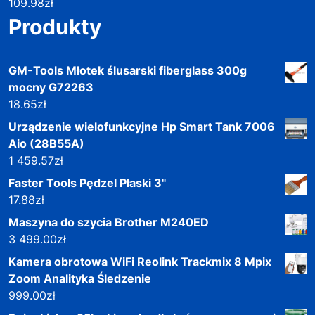
109.98
zł
Produkty
GM-Tools Młotek ślusarski fiberglass 300g
mocny G72263
18.65
zł
Urządzenie wielofunkcyjne Hp Smart Tank 7006
Aio (28B55A)
1 459.57
zł
Faster Tools Pędzel Płaski 3"
17.88
zł
Maszyna do szycia Brother M240ED
3 499.00
zł
Kamera obrotowa WiFi Reolink Trackmix 8 Mpix
Zoom Analityka Śledzenie
999.00
zł