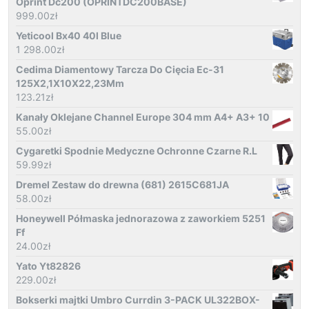
Oprint Dc200 (OPRINTDC200BASE)
999.00
zł
Yeticool Bx40 40l Blue
1 298.00
zł
Cedima Diamentowy Tarcza Do Cięcia Ec-31
125X2,1X10X22,23Mm
123.21
zł
Kanały Oklejane Channel Europe 304 mm A4+ A3+ 10
55.00
zł
Cygaretki Spodnie Medyczne Ochronne Czarne R.L
59.99
zł
Dremel Zestaw do drewna (681) 2615C681JA
58.00
zł
Honeywell Półmaska jednorazowa z zaworkiem 5251
Ff
24.00
zł
Yato Yt82826
229.00
zł
Bokserki majtki Umbro Currdin 3-PACK UL322BOX-