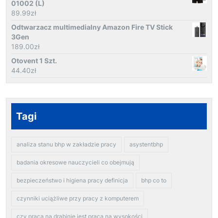
01002 (L)
89.99
zł
Odtwarzacz multimedialny Amazon Fire TV Stick
3Gen
189.00
zł
Otovent 1 Szt.
44.40
zł
Tagi
analiza stanu bhp w zakładzie pracy
asystentbhp
badania okresowe nauczycieli co obejmują
bezpieczeństwo i higiena pracy definicja
bhp co to
czynniki uciążliwe przy pracy z komputerem
czy praca na drabinie jest pracą na wysokości