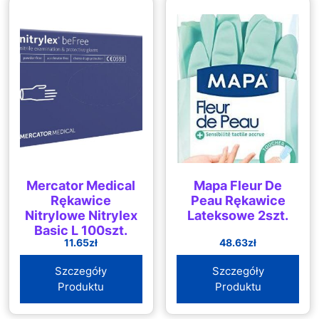
Mercator Medical
Mapa Fleur De
Rękawice
Peau Rękawice
Nitrylowe Nitrylex
Lateksowe 2szt.
Basic L 100szt.
11.65
zł
48.63
zł
Szczegóły
Szczegóły
Produktu
Produktu