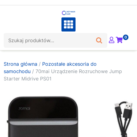
Skip
to
content
Szukaj:
0
Strona główna
/
Pozostałe akcesoria do
samochodu
/ 70mai Urządzenie Rozruchowe Jump
Starter Midrive PS01