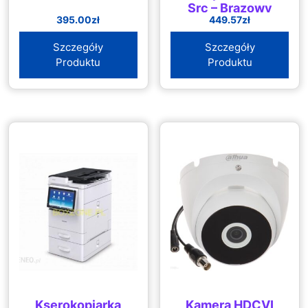
Src – Brązowy
395.00
zł
449.57
zł
Szczegóły
Szczegóły
Produktu
Produktu
Kserokopiarka
Kamera HDCVI