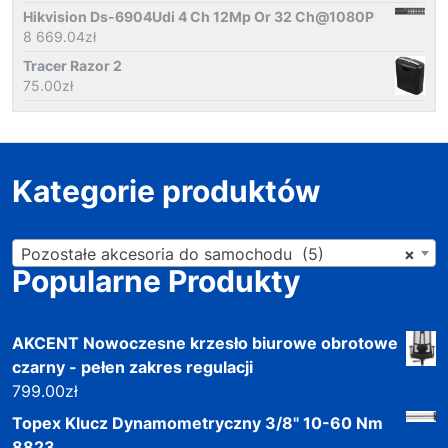
Hikvision Ds-6904Udi 4 Ch 12Mp Or 32 Ch@1080P
8 669.04
zł
Tracer Razor 2
75.00
zł
Kategorie produktów
Pozostałe akcesoria do samochodu (5)
×
Popularne Produkty
AKCENT Nowoczesne krzesło biurowe obrotowe
czarny - pełen zakres regulacji
799.00
zł
Topex Klucz Dynamometryczny 3/8" 10-60 Nm
8823