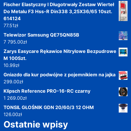
Fischer Elastyczny I Długotrwały Zestaw Wierteł
Do Metalu F3 Hss-R Din338 3,25X36/65 10szt.
614124
77.51
zł
Telewizor Samsung QE75QN85B
7 795.00
zł
Zarys Easycare Rękawice Nitrylowe Bezpudrowe
M 100Szt.
10.99
zł
Gniazdo dla kur podwójne z pojemnikiem na jajka
299.00
zł
Klipsch Reference PRO-16-RC czarny
1 269.00
zł
TONSIL GŁOŚNIK GDN 20/60/3 12 OHM
126.00
zł
Ostatnie wpisy