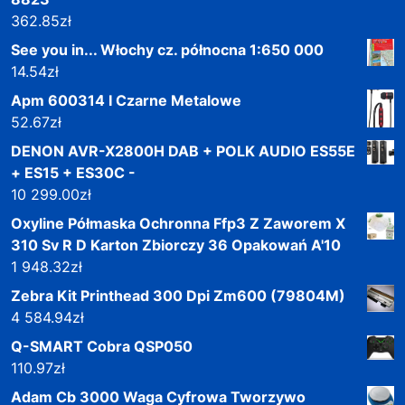
362.85
zł
See you in... Włochy cz. północna 1:650 000
14.54
zł
Apm 600314 I Czarne Metalowe
52.67
zł
DENON AVR-X2800H DAB + POLK AUDIO ES55E
+ ES15 + ES30C -
10 299.00
zł
Oxyline Półmaska Ochronna Ffp3 Z Zaworem X
310 Sv R D Karton Zbiorczy 36 Opakowań A'10
1 948.32
zł
Zebra Kit Printhead 300 Dpi Zm600 (79804M)
4 584.94
zł
Q-SMART Cobra QSP050
110.97
zł
Adam Cb 3000 Waga Cyfrowa Tworzywo