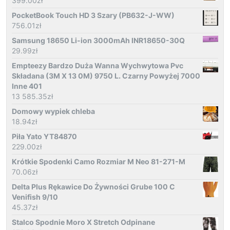
399.00
zł
PocketBook Touch HD 3 Szary (PB632-J-WW)
756.01
zł
Samsung 18650 Li-ion 3000mAh INR18650-30Q
29.99
zł
Empteezy Bardzo Duża Wanna Wychwytowa Pvc
Składana (3M X 13 0M) 9750 L. Czarny Powyżej 7000
Inne 401
13 585.35
zł
Domowy wypiek chleba
18.94
zł
Piła Yato YT84870
229.00
zł
Krótkie Spodenki Camo Rozmiar M Neo 81-271-M
70.06
zł
Delta Plus Rękawice Do Żywności Grube 100 C
Venifish 9/10
45.37
zł
Stalco Spodnie Moro X Stretch Odpinane