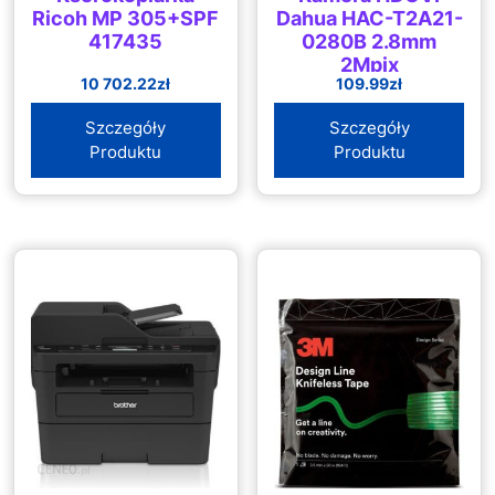
Ricoh MP 305+SPF
Dahua HAC-T2A21-
417435
0280B 2.8mm
2Mpix
10 702.22
zł
109.99
zł
Szczegóły
Szczegóły
Produktu
Produktu