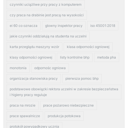
czynniki uciążliwe przy pracy z komputerem
czy praca na drabinie jest pracą na wysokości
ei 60 co oznacza
glowny inspektor pracy
iso 45001:2018
jakie czynniki oddziałują na studenta na uczelni
karta przeglądu maszyny wzór
klasa odporności ogniowej
klasy odporności ogniowej
listy kontrolne bhp
metoda pha
monotonia
odpornośc ogniowa
organizacja stanowiska pracy
pierwsza pomoc bhp
podstawowe obowiązki rektora uczelni w zakresie bezpieczeństwa
i higieny pracy reguluje
praca na mrozie
prace pożarowo niebezpieczne
prace spawalnicze
produkcja potokowa
protokół powypadkowy ucznia