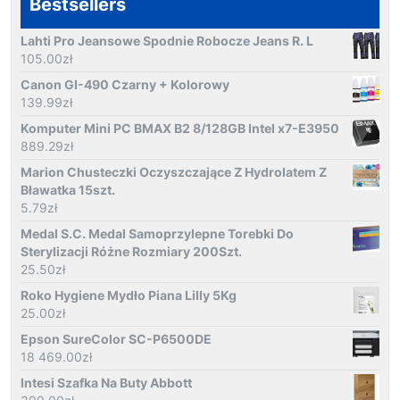
Bestsellers
Lahti Pro Jeansowe Spodnie Robocze Jeans R. L
105.00
zł
Canon GI-490 Czarny + Kolorowy
139.99
zł
Komputer Mini PC BMAX B2 8/128GB Intel x7-E3950
889.29
zł
Marion Chusteczki Oczyszczające Z Hydrolatem Z
Bławatka 15szt.
5.79
zł
Medal S.C. Medal Samoprzylepne Torebki Do
Sterylizacji Różne Rozmiary 200Szt.
25.50
zł
Roko Hygiene Mydło Piana Lilly 5Kg
25.00
zł
Epson SureColor SC-P6500DE
18 469.00
zł
Intesi Szafka Na Buty Abbott