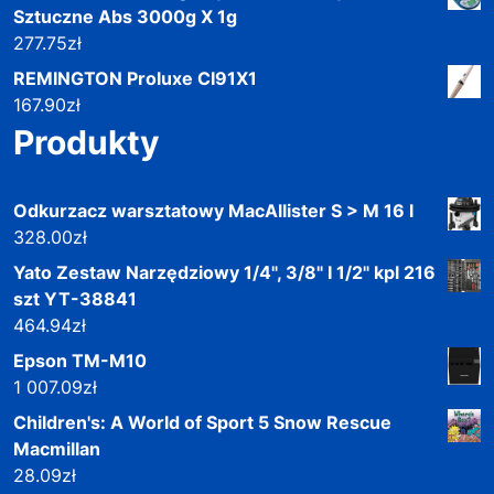
Sztuczne Abs 3000g X 1g
277.75
zł
REMINGTON Proluxe CI91X1
167.90
zł
Produkty
Odkurzacz warsztatowy MacAllister S > M 16 l
328.00
zł
Yato Zestaw Narzędziowy 1/4", 3/8" I 1/2" kpl 216
szt YT-38841
464.94
zł
Epson TM-M10
1 007.09
zł
Children's: A World of Sport 5 Snow Rescue
Macmillan
28.09
zł