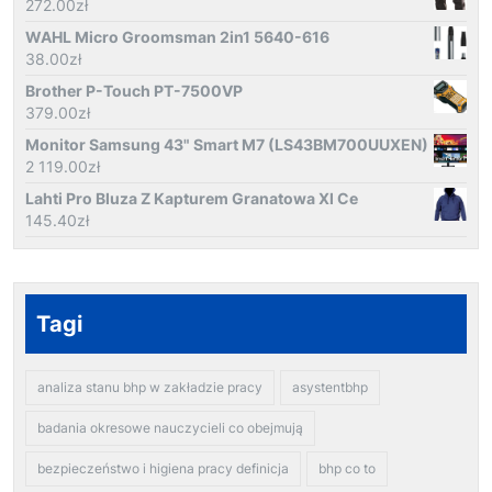
272.00
zł
WAHL Micro Groomsman 2in1 5640-616
38.00
zł
Brother P-Touch PT-7500VP
379.00
zł
Monitor Samsung 43" Smart M7 (LS43BM700UUXEN)
2 119.00
zł
Lahti Pro Bluza Z Kapturem Granatowa Xl Ce
145.40
zł
Tagi
analiza stanu bhp w zakładzie pracy
asystentbhp
badania okresowe nauczycieli co obejmują
bezpieczeństwo i higiena pracy definicja
bhp co to