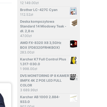
12 149.00
zł
Brother LC-427C Cyan
112.52
zł
Deska kompozytowa
Standard 14 Miodowy Teak -
dł. 2,8 m
47.00
zł
AMD FX-8320 X8 3,5GHz
BOX (FD8320FRHKBOX)
283.00
zł
Karcher K7 Full Control Plus
1.317-030.0
1 998.00
zł
DVS MONITORING IP 8 KAMER
8MPX 4K Z POE LED FULL
COLOR
3 689.99
zł
Karcher AB 1000 2.884-
933.0
902.00
zł