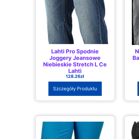
Lahti Pro Spodnie
N
Joggery Jeansowe
Ba
Niebieskie Stretch L Ce
Lahti
128.26
zł
Szczegóły Produktu