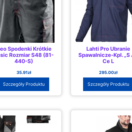
eo Spodenki Krótkie
Lahti Pro Ubranie
sic Rozmiar S48 (81-
Spawalnicze-Kpl. „S 
440-S)
Ce L
35.91
zł
295.00
zł
Szczegóły Produktu
Szczegóły Produktu