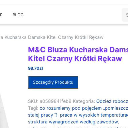
Sz
EP
BLOG
a Kucharska Damska Kitel Czarny Krótki Rękaw
M&C Bluza Kucharska Dam
Kitel Czarny Krótki Rękaw
98.70
zł
Szczegóły Produktu
SKU:
a0589841feb8
Kategoria:
Odzież roboc
Tagi:
co rozumiemy pod pojęciem „pomieszcz
stałej pracy”?
,
praca w wysokich temperatura
struktura wynagrodzeń według zawodów
,