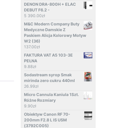
DENON DRA-800H + ELAC
DEBUT F6.2 -
5 390.00
zł
M&C Modern Company Buty
Medyczne Damskie Z
Paskiem Alicja Kolorowy Motyw
W2 (36)
137.00
zł
FAKTURA VAT A5 103-3E
PEŁNA
9.88
zł
Sodastream syrop Smak
mirinda zero cukru 440ml
26.99
zł
Micro Cannula Kaniula 1Szt.
Różne Rozmiary
9.90
zł
Obiektyw Canon RF 70-
200mm F2.8 L IS USM
(3792C005)