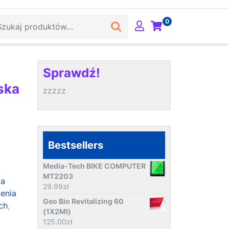
ukaj:
0
Sprawdź!
ska
zzzzz
Bestsellers
Media-Tech BIKE COMPUTER
MT2203
za
29.99
zł
enia
Geo Bio Revitalizing 60
ch
,
(1X2Ml)
125.00
zł