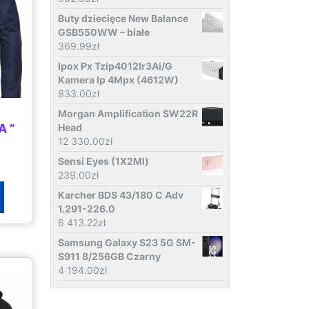
Buty dziecięce New Balance
GSB550WW – białe
369.99
zł
Ipox Px Tzip4012Ir3Ai/G
Kamera Ip 4Mpx (4612W)
833.00
zł
Morgan Amplification SW22R
A ”
Head
12 330.00
zł
Sensi Eyes (1X2Ml)
239.00
zł
Karcher BDS 43/180 C Adv
1.291-226.0
6 413.22
zł
Samsung Galaxy S23 5G SM-
S911 8/256GB Czarny
4 194.00
zł