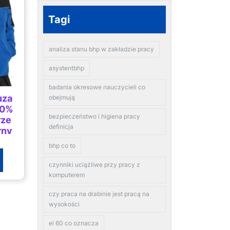
Tagi
analiza stanu bhp w zakładzie pracy
asystentbhp
badania okresowe nauczycieli co
uza
obejmują
00%
bezpieczeństwo i higiena pracy
rze
definicja
rny
bhp co to
czynniki uciążliwe przy pracy z
komputerem
czy praca na drabinie jest pracą na
wysokości
ei 60 co oznacza