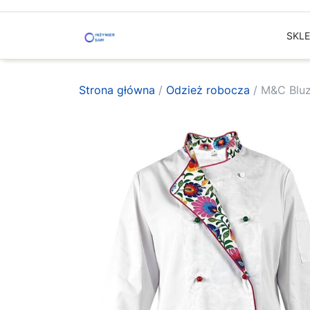
Skip
to
SKL
content
Strona główna
/
Odzież robocza
/ M&C Bluz