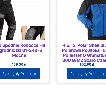
o Spodnie Robocze Hd
R.E.I.S. Polar Shell Bl
grodniczki 81-248-S
Polarowa Powłoka 1
Mocne
Poliester O Gramatu
300 G/M2 Szaro Cza
159.00
zł
102.90
zł
3Xl
Szczegóły Produktu
Szczegóły Produktu