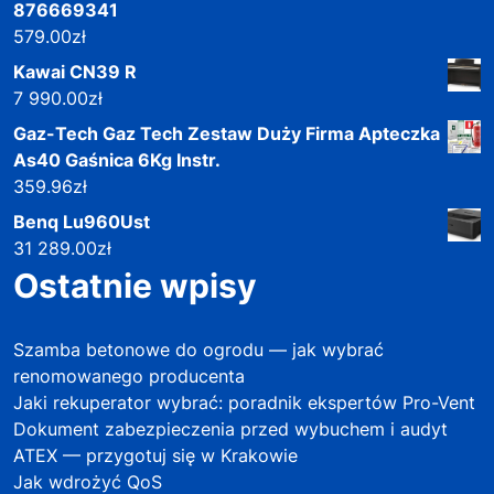
876669341
579.00
zł
Kawai CN39 R
7 990.00
zł
Gaz-Tech Gaz Tech Zestaw Duży Firma Apteczka
As40 Gaśnica 6Kg Instr.
359.96
zł
Benq Lu960Ust
31 289.00
zł
Ostatnie wpisy
Szamba betonowe do ogrodu — jak wybrać
renomowanego producenta
Jaki rekuperator wybrać: poradnik ekspertów Pro-Vent
Dokument zabezpieczenia przed wybuchem i audyt
ATEX — przygotuj się w Krakowie
Jak wdrożyć QoS