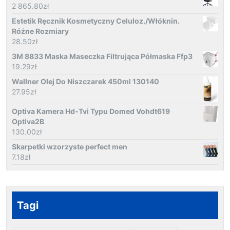
2 865.80
zł
Estetik Ręcznik Kosmetyczny Celuloz./Włóknin.
Różne Rozmiary
28.50
zł
3M 8833 Maska Maseczka Filtrująca Półmaska Ffp3
19.29
zł
Wallner Olej Do Niszczarek 450ml 130140
27.95
zł
Optiva Kamera Hd-Tvi Typu Domed Vohdt619
Optiva2B
130.00
zł
Skarpetki wzorzyste perfect men
7.18
zł
Tagi