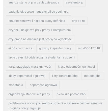
analiza stanu bhp w zakładzie pracy
asystentbhp
badania okresowe nauczycieli co obejmują
bezpieczeństwo i higiena pracy definicja
bhp co to
czynniki uciążliwe przy pracy z komputerem
czy praca na drabinie jest pracą na wysokości
ei 60 co oznacza
glowny inspektor pracy
iso 45001:2018
jakie czynniki oddziałują na studenta na uczelni
karta przeglądu maszyny wzór
klasa odporności ogniowej
klasy odporności ogniowej
listy kontrolne bhp
metoda pha
monotonia
odpornośc ogniowa
organizacja stanowiska pracy
pierwsza pomoc bhp
podstawowe obowiązki rektora uczelni w zakresie bezpieczeństwa
i higieny pracy reguluje