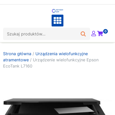
Skip
to
content
Szukaj:
0
Strona główna
/
Urządzenia wielofunkcyjne
atramentowe
/ Urządzenie wielofunkcyjne Epson
EcoTank L7160