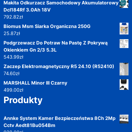
Makita Odkurzacz Samochodowy Akumulatorowy
Dcl184Rf 3.0Ah 18V
792.82
zł
Biomus Msm Siarka Organiczna 250G
25.87
zł
Podgrzewacz Do Potraw Na Pastę Z Pokrywą
Okienkiem Gn 2/3 5.3L
543.99
zł
Zaczep Elektromagnetyczny R5 24.10 (R52410)
74.60
zł
MARSHALL Minor III Czarny
499.00
zł
Produkty
Annke System Kamer Bezpieczeństwa 8Ch 2Mp
Cctv Aedt81Bu054Bm