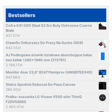
Bestsellers
Cofra 031 000 Steal S3 Src Buty Ochronne Czarne
Białe
421.57
zł
Cleanfix Odkurzacz Do Pracy Na Sucho (S08)
842.55
zł
AJ Podłogowe ścianki działowe absorbujące hałas
bez kółek 1340x1940 mm (215781)
2 188.17
zł
Monitor Acer 23,8" B247Ybmiprxv (UMQB7EE045)
847.48
zł
Stalco Spodnie Robocze Do Pasa Canvas
289.00
zł
Pralko-suszarka LG Vivace V500 slim ThinQ
F2DV5S8S0
2 493.47
zł