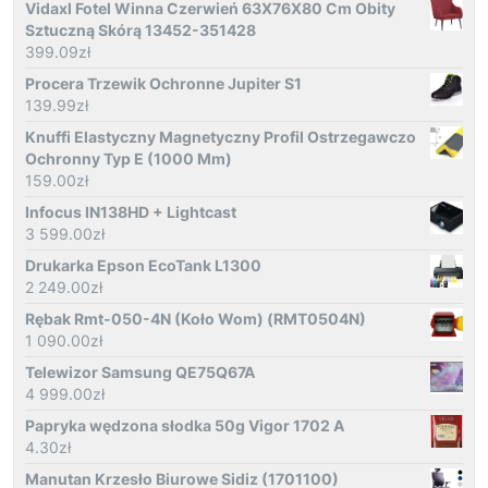
Vidaxl Fotel Winna Czerwień 63X76X80 Cm Obity
Sztuczną Skórą 13452-351428
399.09
zł
Procera Trzewik Ochronne Jupiter S1
139.99
zł
Knuffi Elastyczny Magnetyczny Profil Ostrzegawczo
Ochronny Typ E (1000 Mm)
159.00
zł
Infocus IN138HD + Lightcast
3 599.00
zł
Drukarka Epson EcoTank L1300
2 249.00
zł
Rębak Rmt-050-4N (Koło Wom) (RMT0504N)
1 090.00
zł
Telewizor Samsung QE75Q67A
4 999.00
zł
Papryka wędzona słodka 50g Vigor 1702 A
4.30
zł
Manutan Krzesło Biurowe Sidiz (1701100)