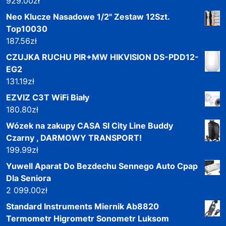
929.00
zł
Neo Klucze Nasadowe 1/2" Zestaw 12Szt.
Top10030
187.56
zł
CZUJKA RUCHU PIR+MW HIKVISION DS-PDD12-
EG2
131.19
zł
EZVIZ C3T WiFi Biały
180.80
zł
Wózek na zakupy CASA SI City Line Buddy
Czarny , DARMOWY TRANSPORT!
199.99
zł
Yuwell Aparat Do Bezdechu Sennego Auto Cpap
Dla Seniora
2 099.00
zł
Standard Instruments Miernik Ab8820
Termometr Higrometr Sonometr Luksom