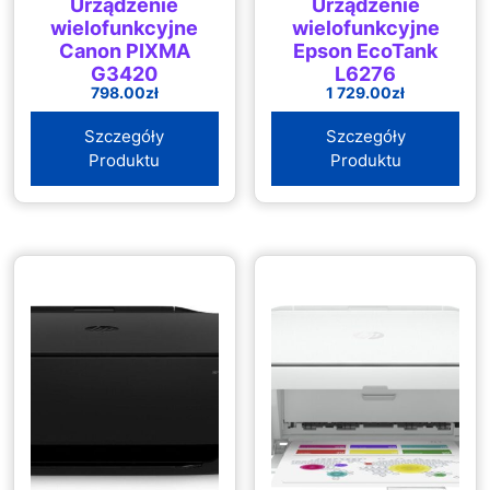
Urządzenie
Urządzenie
wielofunkcyjne
wielofunkcyjne
Canon PIXMA
Epson EcoTank
G3420
L6276
798.00
zł
1 729.00
zł
(4467C009)
Szczegóły
Szczegóły
Produktu
Produktu