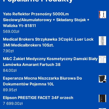
Yato Reflektor Przenośny 5000Lm
Sieciowy/Akumulatorowy + Składany Stojak +
Walizka Yt-81811
569.00
zł
Medical Brokers Strzykawka 3Część. Luer Lock
3Ml Medicalbrokers 10Szt.
7.90
zł
M&C Żakiet Medyczny Kosmetyczny Damski Biały
Lamówka Amarant Fartuch 38
84.00
zł
Esperanza Mocna Niszczarka Biurowa Do
Dokumentów Pojemna 10L
89.95
zł
Elipson PRESTIGE FACET 34F orzech
7 699.00
zł