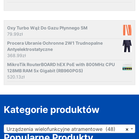
Oxy Turbo Wąż Do Gazu Płynnego 5M
79.99
zł
Procera Ubranie Ochronne 2W1 Trudnopalne
Antyelektrostatyczne
368.99
zł
MikroTik RouterBOARD hEX PoE with 800MHz CPU
128MB RAM 5x Gigabit (RB960PGS)
520.13
zł
Kategorie produktów
Urządzenia wielofunkcyjne atramentowe (48)
×
Popularne Produkty